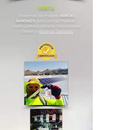
VENTA
Ofrecemos las mejores
MARCAS
MUNDIALES
para que su Proyecto
quede perfecto siempre, Garantizando
Calidad y
Máximas Garantías