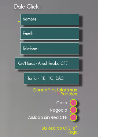
Dale Click !
Donde? instalará sus
*
Paneles
Casa
Negocio
Aislado sin Red CFE
?Su Recibo CFE le
llega