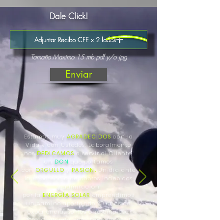
Dale Click!
Adjuntar Recibo CFE x 2 lados
Tamaño Maximo 15 mb pdf y/o jpg
Enviar
Estamos muy
AGRADECIDOS
con la
Vida y con Ustedes, Laboralmente
nos
DEDICAMOS
a servir al Cliente,
un
DON
que portamos
con
ORGULLO
y
PASION.
Un
día ante
la impotencia de cobros indebidos
y
admiración
por
la
ENERGÍA
SOLAR
emprendimos
un camino aportando 20 años de
experiencia, somos una empresa