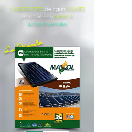
CALENTADORES
de agua
SOLARES
sellados
ALBERCA
para
Zonas Invernales
Los Originales