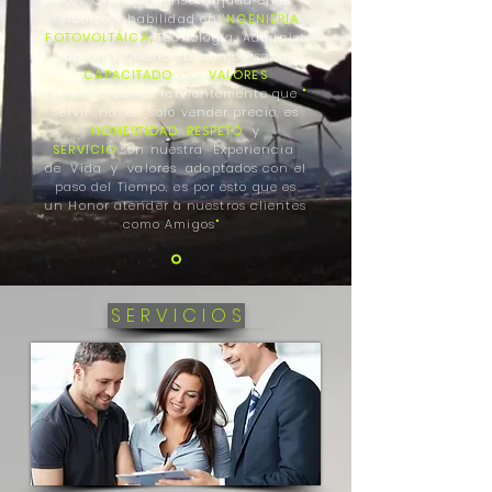
100
%
Chihuahuense Forjada en el
Esfuerzo y
habilidad
en
INGENIERIA
FOTOVOLTÁICA,
Tecnología
,
Administ
ración y
Diseño 3D, con personal
CAPACITADO
con
VALORES
Firmes
,
creemos fervientemente que
"
Servir no es solo vender precio, es
HONESTIDAD
,
RESPETO
y
SERVICIO
son nuestra
Experiencia
de Vida y valores adoptados
con el
paso del Tiempo, es por esto que es
un Honor atender a nuestros clientes
como Amigos
"
S E R V I C I O S