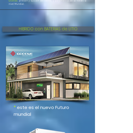
Granizo,
presión y succión del viento, y parametros de la nieve ) a
nivel Mundial.
HIBRIDO con BATERIAS de LITIO
*
este es el nuevo Futuro
mundial