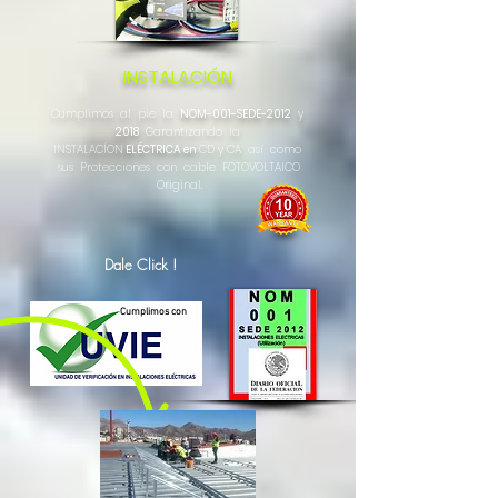
INSTALACIÓN
Cumplimos al pie
la
NOM-001-SEDE-2012
y
2018
Garantizando la
INSTALACÍON
ELÉCTRICA en
CD y CA
así como
sus Protecciones con cable FOTOVOLTAICO
Original.
Dale Click !
Cumplimos con