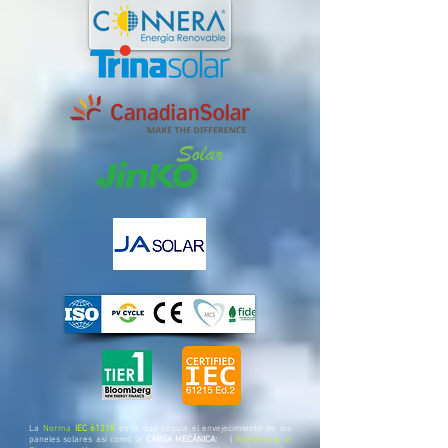
La
Norma
IEC 61215
es la que regula el envejecimiento de los
paneles solares así como la
CARGA MECÁNICA:
(
Resistencia al