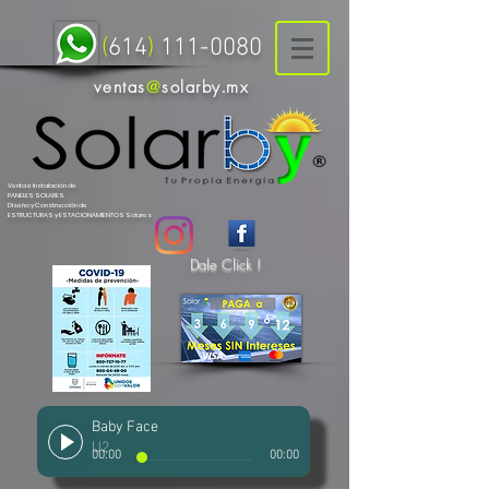
(
614
)
111-0080
ventas
solarby
mx
@
.
Venta e Instalación de
PANELES SOLARES
Diseño y Construcción de
ESTRUCTURAS y ESTACIONAMIENTOS
Solares
Dale Click !
Baby Face
U2
00:00
00:00