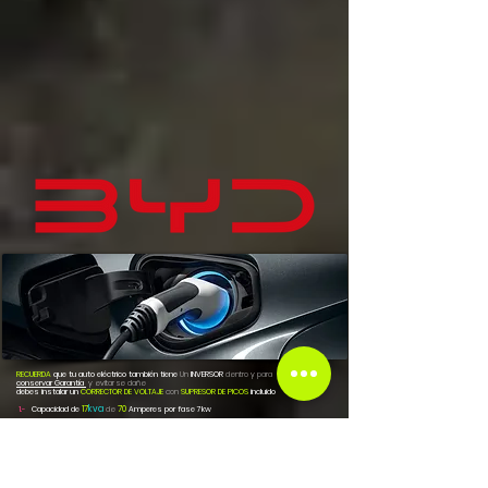
RECUERDA
que tu auto eléctrico también tiene
Un
INVERSOR
dentro y para
conservar Garantía
y evitar se dañe
debes instalar un
CORRECTOR DE VOLTAJE
con
SUPRESOR DE PICOS
incluido
17
kva
70
1.-
Capacidad
de
de
Amperes por fase 7kw
2.-
CONEXION DIRECTO
al centro de carga
PRINCIPAL
con pastilla INDEPENDIENTE
(
JAMAS DEBE CONECTARSE A ENCHUFE el de 7kw
)