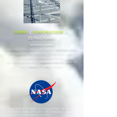
DISEÑO
y
CONSTRUCCION
de
ESTRUCTURAS
(
)
Somos Contratistas
Visitamos y Analizamos de manera
PERSONALIZADA
la superficie, INCLINACÍON y CAPACIDAD exacta,
utilizando la mayor
tecnología
así
cómo
herramientas
INTERNACIONALES,
como la
de la
NASA
somos
#1
en Cálculo.
Dale Click !
"Estos datos se obtuvieron del Proyecto POWER del Centro de
Investigación Langley de la NASA (LaRC) financiado a través del
Programa de Ciencias Aplicadas de la NASA. "